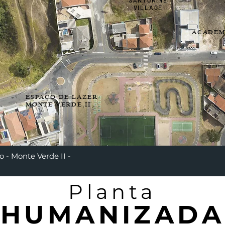
SANTORINE
VILLAGE
ACADEM
ESPAÇO DE LAZER
MONTE VERDE II
 - Monte Verde II -
Planta
HUMANIZADA