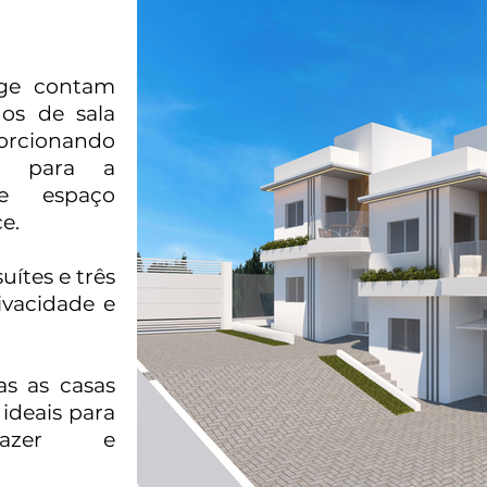
age contam
os de sala
orcionando
r para a
 e espaço
e.
uítes e três
ivacidade e
s as casas
ideais para
azer e