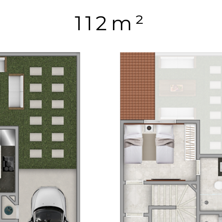
112m²